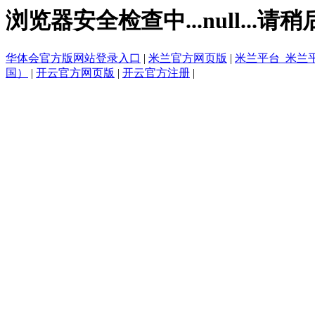
浏览器安全检查中...null...请稍
华体会官方版网站登录入口
|
米兰官方网页版
|
米兰平台_米兰
国）
|
开云官方网页版
|
开云官方注册
|