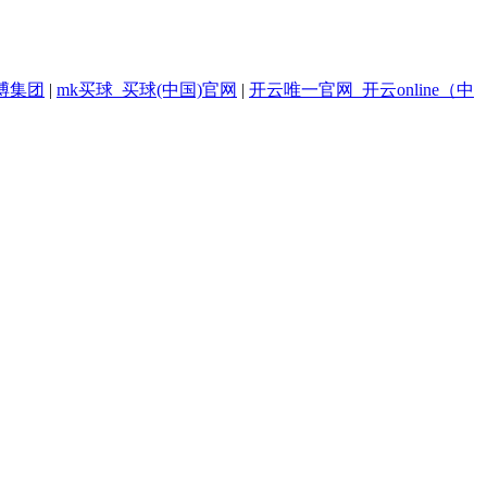
博集团
|
mk买球_买球(中国)官网
|
开云唯一官网_开云online（中