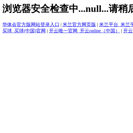
浏览器安全检查中...null...请稍
华体会官方版网站登录入口
|
米兰官方网页版
|
米兰平台_米兰
买球_买球(中国)官网
|
开云唯一官网_开云online（中国）
|
开云