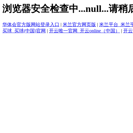
浏览器安全检查中...null...请稍
华体会官方版网站登录入口
|
米兰官方网页版
|
米兰平台_米兰
买球_买球(中国)官网
|
开云唯一官网_开云online（中国）
|
开云