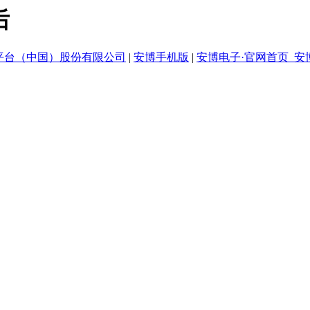
后
平台（中国）股份有限公司
|
安博手机版
|
安博电子·官网首页_安