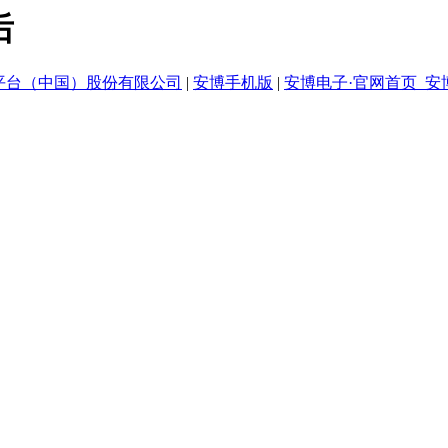
后
平台（中国）股份有限公司
|
安博手机版
|
安博电子·官网首页_安