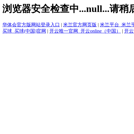
浏览器安全检查中...null...请稍
华体会官方版网站登录入口
|
米兰官方网页版
|
米兰平台_米兰
买球_买球(中国)官网
|
开云唯一官网_开云online（中国）
|
开云