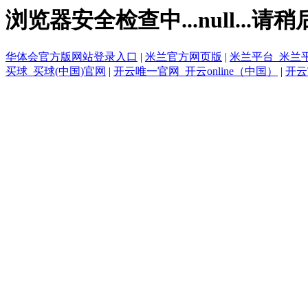
浏览器安全检查中...null...请稍
华体会官方版网站登录入口
|
米兰官方网页版
|
米兰平台_米兰
买球_买球(中国)官网
|
开云唯一官网_开云online（中国）
|
开云