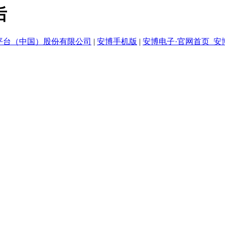
后
平台（中国）股份有限公司
|
安博手机版
|
安博电子·官网首页_安