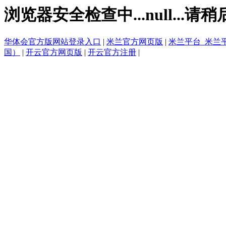
浏览器安全检查中...null...请稍
华体会官方版网站登录入口
|
米兰官方网页版
|
米兰平台_米兰
国）
|
开云官方网页版
|
开云官方注册
|