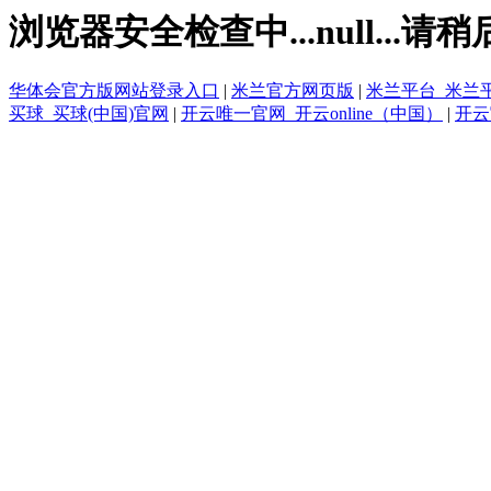
浏览器安全检查中...null...请稍
华体会官方版网站登录入口
|
米兰官方网页版
|
米兰平台_米兰
买球_买球(中国)官网
|
开云唯一官网_开云online（中国）
|
开云