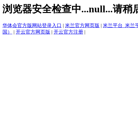
浏览器安全检查中...null...请稍
华体会官方版网站登录入口
|
米兰官方网页版
|
米兰平台_米兰
国）
|
开云官方网页版
|
开云官方注册
|