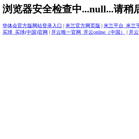
浏览器安全检查中...null...请稍
华体会官方版网站登录入口
|
米兰官方网页版
|
米兰平台_米兰
买球_买球(中国)官网
|
开云唯一官网_开云online（中国）
|
开云