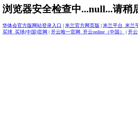
浏览器安全检查中...null...请稍
华体会官方版网站登录入口
|
米兰官方网页版
|
米兰平台_米兰
买球_买球(中国)官网
|
开云唯一官网_开云online（中国）
|
开云