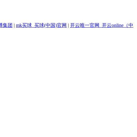
博集团
|
mk买球_买球(中国)官网
|
开云唯一官网_开云online（中